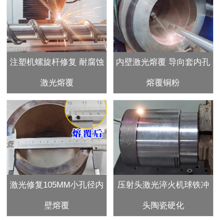
注塑机螺旋杆修复 耐腐蚀
内壁激光熔覆 导向套内孔
激光熔覆
熔覆铜粉
激光修复105MM小孔径内
压射头激光淬火机球铁冲
壁熔覆
头陶瓷硬化