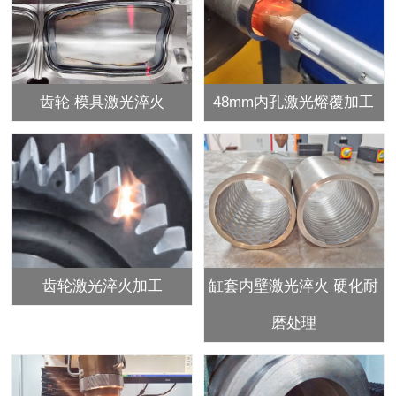
齿轮 模具激光淬火
48mm内孔激光熔覆加工
齿轮激光淬火加工
缸套内壁激光淬火 硬化耐
磨处理