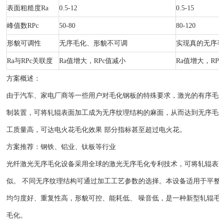
表面粗糙度Ra
0.5-12
0.5-15
峰值数RPc
50-80
80-120
形貌可调性
无序毛化、形貌不可调
实现真的无序
Ra与RPc关联度
Ra值增大，RPc值减小
Ra值增大，R
方案概述：
由于汽车、家电厂商等一些用户对毛化钢板的特殊要求，激光的有序毛
制装置，可将轧辊表面加工成为无序纹理结构的麻面，从而达到无序毛
工质量高，可达电火花毛化效果 部分指标甚至超过电火花。
方案推荐：
钢铁、铝业、钛板等行业
光纤激光无序毛化设备采用全球的激光无序毛化专利技术，可将轧辊表
似。 不同无序纹理结构可通过加工工艺参数的选择。本设备适用于平
均匀度好、重复性高，形貌可控、能耗低、 噪音低，是一种新型轧辊
毛化。