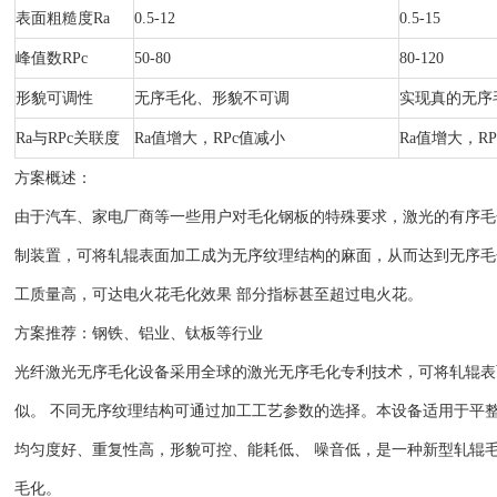
表面粗糙度Ra
0.5-12
0.5-15
峰值数RPc
50-80
80-120
形貌可调性
无序毛化、形貌不可调
实现真的无序
Ra与RPc关联度
Ra值增大，RPc值减小
Ra值增大，R
方案概述：
由于汽车、家电厂商等一些用户对毛化钢板的特殊要求，激光的有序毛
制装置，可将轧辊表面加工成为无序纹理结构的麻面，从而达到无序毛
工质量高，可达电火花毛化效果 部分指标甚至超过电火花。
方案推荐：
钢铁、铝业、钛板等行业
光纤激光无序毛化设备采用全球的激光无序毛化专利技术，可将轧辊表
似。 不同无序纹理结构可通过加工工艺参数的选择。本设备适用于平
均匀度好、重复性高，形貌可控、能耗低、 噪音低，是一种新型轧辊
毛化。