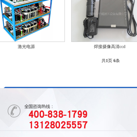
激光电源
焊接摄像高清ccd
共
1
页
6
条