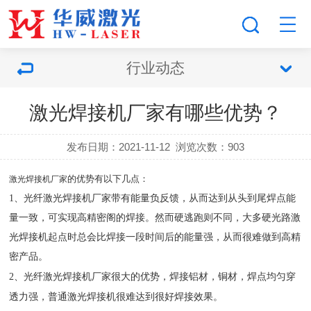
行业动态
​激光焊接机厂家有哪些优势？
发布日期：2021-11-12
浏览次数：
903
的优势有以下几点：
激光焊接机
厂家
1、光纤激光焊接机厂家带有能量负反馈，从而达到从头到尾焊点能
量一致，可实现高精密阁的焊接。然而硬逃跑则不同，大多硬光路激
光焊接机起点时总会比焊接一段时间后的能量强，从而很难做到高精
密产品。
2、光纤激光焊接机厂家很大的优势，焊接铝材，铜材，焊点均匀穿
透力强，普通激光焊接机很难达到很好焊接效果。